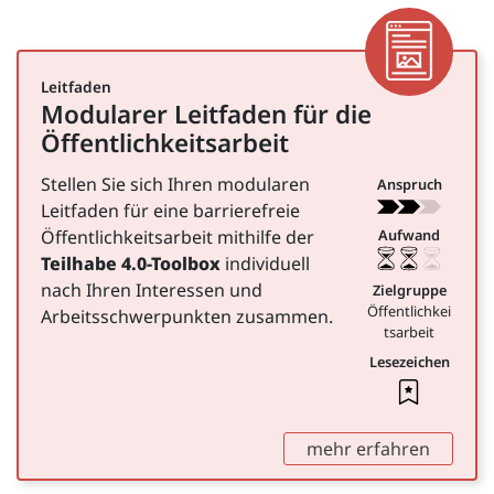
Artike
Leitfaden
Modularer Leitfaden für die
für Öffentlichkeitsarbeit
Öffentlichkeitsarbeit
Stellen Sie sich Ihren modularen
Anspruch
Leitfaden für eine barrierefreie
Öffentlichkeitsarbeit mithilfe der
Aufwand
Teilhabe 4.0-Toolbox
individuell
nach Ihren Interessen und
Zielgruppe
Öffentlichkei
Arbeitsschwerpunkten zusammen.
tsarbeit
Lesezeichen
Leseze
,
mehr erfahren