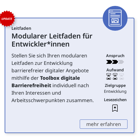
Tools zur Umsetzung digita
Toolliste überspringen
Artike
Leitfaden
Modularer Leitfaden für
für Entwicklung
Entwickler*innen
Stellen Sie sich Ihren modularen
Anspruch
Leitfaden zur Entwicklung
barrierefreier digitaler Angebote
Aufwand
mithilfe der
Toolbox digitale
Barrierefreiheit
individuell nach
Zielgruppe
Entwicklung
Ihren Interessen und
Arbeitsschwerpunkten zusammen.
Lesezeichen
Leseze
,
mehr erfahren