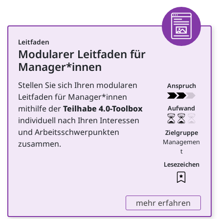
Artike
Leitfaden
Modularer Leitfaden für
für Management
Manager*innen
Stellen Sie sich Ihren modularen
Anspruch
Leitfaden für Manager*innen
mithilfe der
Teilhabe 4.0-Toolbox
Aufwand
individuell nach Ihren Interessen
und Arbeitsschwerpunkten
Zielgruppe
Managemen
zusammen.
t
Lesezeichen
Leseze
,
mehr erfahren