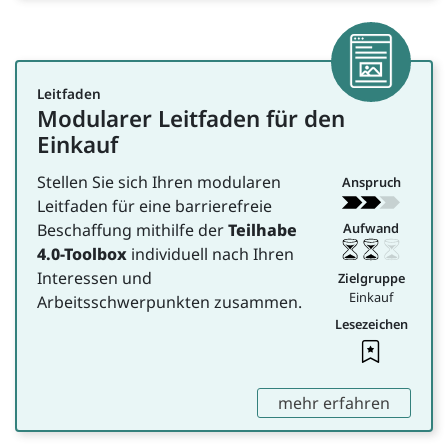
Artike
Leitfaden
Modularer Leitfaden für den
für Einkauf
Einkauf
Stellen Sie sich Ihren modularen
Anspruch
Leitfaden für eine barrierefreie
Beschaffung mithilfe der
Teilhabe
Aufwand
4.0-Toolbox
individuell nach Ihren
Interessen und
Zielgruppe
Einkauf
Arbeitsschwerpunkten zusammen.
Lesezeichen
Leseze
,
mehr erfahren