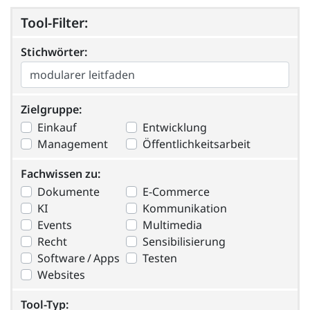
Tool-Filter:
Stichwörter:
Stichwörter:
Zielgruppe
Zielgruppe:
Einkauf
Entwicklung
Management
Öffentlichkeitsarbeit
Fachwissen zu
Fachwissen zu:
Dokumente
E-Commerce
KI
Kommunikation
Events
Multimedia
Recht
Sensibilisierung
Software / Apps
Testen
Websites
Tool-Typ
Tool-Typ: