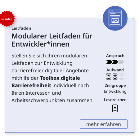
Tools zur Umsetzung digita
Toolliste überspringen
Artike
Leitfaden
Modularer Leitfaden für
für Entwicklung
Entwickler*innen
Stellen Sie sich Ihren modularen
Anspruch
Leitfaden zur Entwicklung
barrierefreier digitaler Angebote
Aufwand
mithilfe der
Toolbox digitale
Barrierefreiheit
individuell nach
Zielgruppe
Entwicklung
Ihren Interessen und
Arbeitsschwerpunkten zusammen.
Lesezeichen
Leseze
,
mehr erfahren