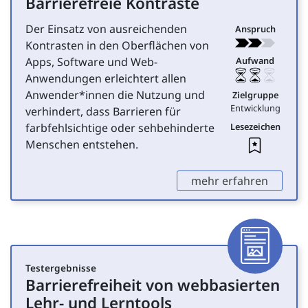
Barrierefreie Kontraste
für Entwicklung
Der Einsatz von ausreichenden
Anspruch
Kontrasten in den Oberflächen von
Apps, Software und Web-
Aufwand
Anwendungen erleichtert allen
Anwender*innen die Nutzung und
Zielgruppe
Entwicklung
verhindert, dass Barrieren für
farbfehlsichtige oder sehbehinderte
Lesezeichen
Leseze
Menschen entstehen.
,
mehr erfahren
Artike
Testergebnisse
Barrierefreiheit von webbasierten
für Entwicklung
Lehr- und Lerntools