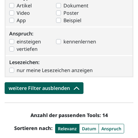
Artikel
Dokument
Video
Poster
App
Beispiel
Anspruch
Anspruch:
einsteigen
kennenlernen
vertiefen
Lesezeichen:
Lesezeichen:
nur meine Lesezeichen anzeigen
weitere Filter ausblenden
Anzahl der passenden Tools: 14
Sortieren nach:
Relevanz
Datum
Anspruch