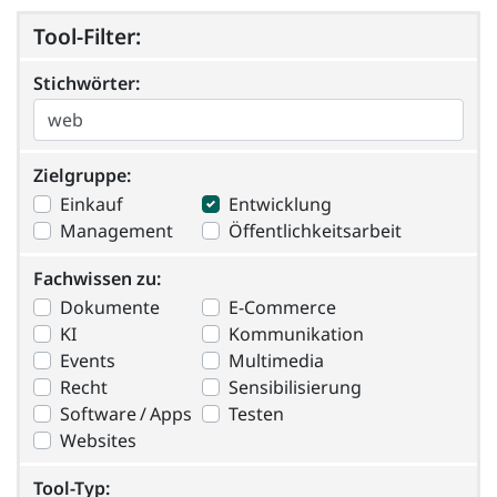
Tool-Filter:
Stichwörter:
Stichwörter:
Zielgruppe
Zielgruppe:
Einkauf
Entwicklung
Management
Öffentlichkeitsarbeit
Fachwissen zu
Fachwissen zu:
Dokumente
E-Commerce
KI
Kommunikation
Events
Multimedia
Recht
Sensibilisierung
Software / Apps
Testen
Websites
Tool-Typ
Tool-Typ: