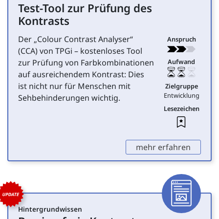
Test-Tool zur Prüfung des
für Entwicklung
Kontrasts
Der „
Colour Contrast Analyser
“
Anspruch
(CCA) von TPGi – kostenloses Tool
zur Prüfung von Farbkombinationen
Aufwand
auf ausreichendem Kontrast: Dies
ist nicht nur für Menschen mit
Zielgruppe
Entwicklung
Sehbehinderungen wichtig.
Lesezeichen
Leseze
,
mehr erfahren
Artike
Hintergrundwissen