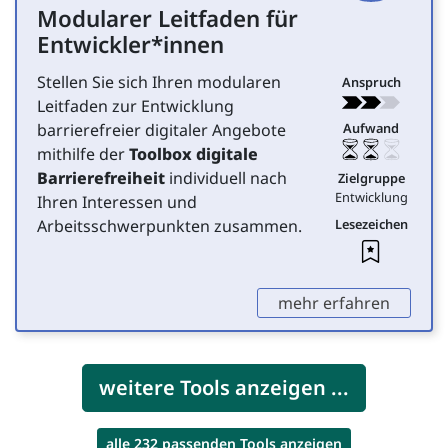
Modularer Leitfaden für
für Entwicklung
Entwickler*innen
Stellen Sie sich Ihren modularen
Anspruch
Leitfaden zur Entwicklung
barrierefreier digitaler Angebote
Aufwand
mithilfe der
Toolbox digitale
Barrierefreiheit
individuell nach
Zielgruppe
Entwicklung
Ihren Interessen und
Arbeitsschwerpunkten zusammen.
Lesezeichen
Leseze
,
mehr erfahren
weitere Tools anzeigen ...
alle 232 passenden Tools anzeigen