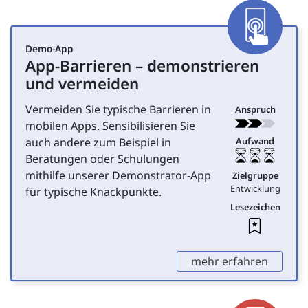
Tools zur Umsetzung digita
Toolliste überspringen
App
Demo-App
App-Barrieren – demonstrieren
für Entwicklung
und vermeiden
Vermeiden Sie typische Barrieren in
Anspruch
mobilen Apps. Sensibilisieren Sie
auch andere zum Beispiel in
Aufwand
Beratungen oder Schulungen
mithilfe unserer Demonstrator-App
Zielgruppe
Entwicklung
für typische Knackpunkte.
Lesezeichen
Leseze
,
mehr erfahren