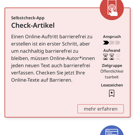
App
Selbstcheck-App
Check-Artikel
für Öffentlichkeitsarbeit
Einen Online-Auftritt barrierefrei zu
Anspruch
erstellen ist ein erster Schritt, aber
um nachhaltig barrierefrei zu
Aufwand
bleiben, müssen Online-Autor*innen
jeden neuen Text auch barrierefrei
Zielgruppe
Öffentlichkei
verfassen. Checken Sie jetzt Ihre
tsarbeit
Online-Texte auf Barrieren.
Lesezeichen
Leseze
,
mehr erfahren
Artike