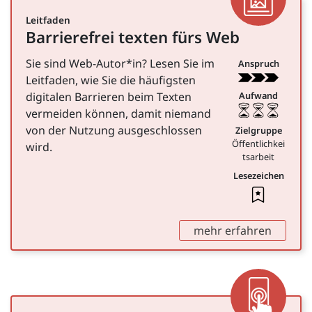
Leitfaden
Barrierefrei texten fürs Web
für Öffentlichkeitsarbeit
Sie sind Web-Autor*in? Lesen Sie im
Anspruch
Leitfaden, wie Sie die häufigsten
digitalen Barrieren beim Texten
Aufwand
vermeiden können, damit niemand
von der Nutzung ausgeschlossen
Zielgruppe
Öffentlichkei
wird.
tsarbeit
Lesezeichen
Leseze
,
mehr erfahren
App