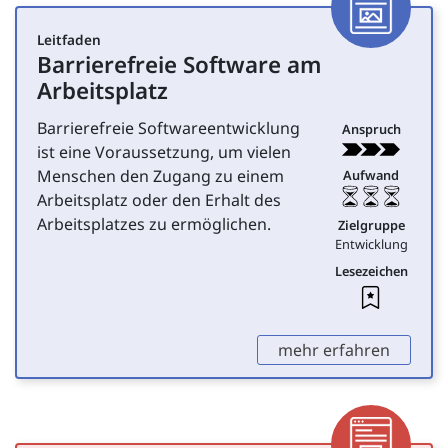
Leitfaden
Barrierefreie Software am
für Entwicklung
Arbeitsplatz
Barrierefreie Softwareentwicklung
Anspruch
ist eine Voraussetzung, um vielen
Menschen den Zugang zu einem
Aufwand
Arbeitsplatz oder den Erhalt des
Arbeitsplatzes zu ermöglichen.
Zielgruppe
Entwicklung
Lesezeichen
Leseze
,
mehr erfahren
Artike