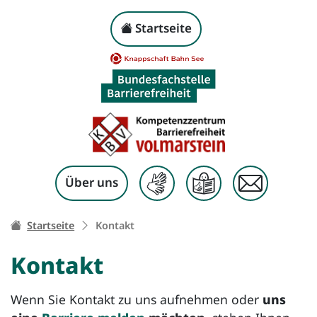
Kontakt
Kopf-Navigation
Startseite
Zum Inhalt springen
Über uns
Ihr Weg zu dieser Seite:
Startseite
Kontakt
Kontakt
Wenn Sie Kontakt zu uns aufnehmen oder
uns