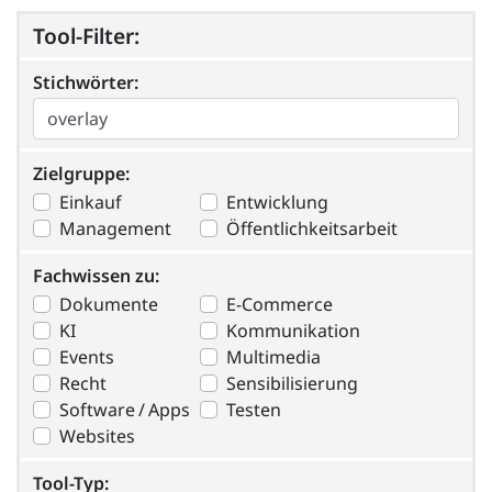
Tool-Filter:
Stichwörter:
Stichwörter:
Zielgruppe
Zielgruppe:
Einkauf
Entwicklung
Management
Öffentlichkeitsarbeit
Fachwissen zu
Fachwissen zu:
Dokumente
E-Commerce
KI
Kommunikation
Events
Multimedia
Recht
Sensibilisierung
Software / Apps
Testen
Websites
Tool-Typ
Tool-Typ: