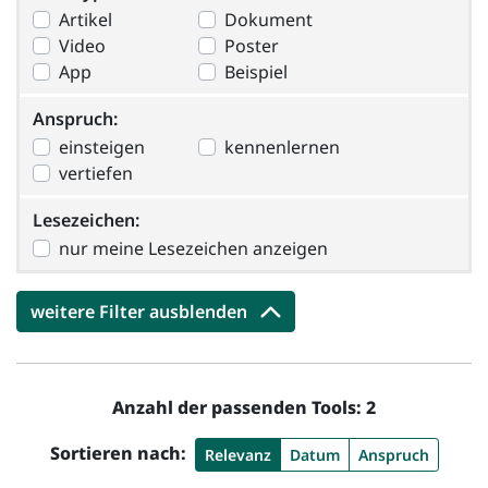
Artikel
Dokument
Video
Poster
App
Beispiel
Anspruch
Anspruch:
einsteigen
kennenlernen
vertiefen
Lesezeichen:
Lesezeichen:
nur meine Lesezeichen anzeigen
weitere Filter ausblenden
Anzahl der passenden Tools: 2
Sortieren nach:
Relevanz
Datum
Anspruch