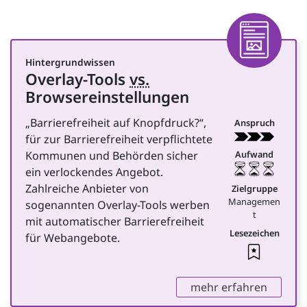
Tools zur Umsetzung digita
Toolliste überspringen
Artike
Hintergrundwissen
Overlay-Tools
vs.
für Management
Browsereinstellungen
„Barrierefreiheit auf Knopfdruck?“,
Anspruch
für zur Barrierefreiheit verpflichtete
Kommunen und Behörden sicher
Aufwand
ein verlockendes Angebot.
Zahlreiche Anbieter von
Zielgruppe
Managemen
sogenannten Overlay-Tools werben
t
mit automatischer Barrierefreiheit
Lesezeichen
für Webangebote.
Leseze
,
mehr erfahren