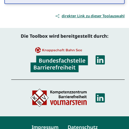
direkter Link zu dieser Toolauswahl
Die Toolbox wird bereitgestellt durch:
Linke
Linke
Service-Navigation
Impressum
Datenschutz