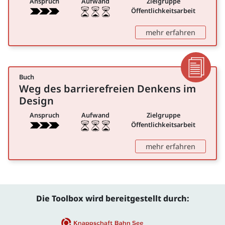
Anspruch
Aufwand
Zielgruppe
Öffentlichkeitsarbeit
: Leserli
mehr erfahren
Buch
Dokumen
Weg des barrierefreien Denkens im
für Öffentlichkeitsarbeit
Design
Anspruch
Aufwand
Zielgruppe
Öffentlichkeitsarbeit
: Weg de
mehr erfahren
Die Toolbox wird bereitgestellt durch: