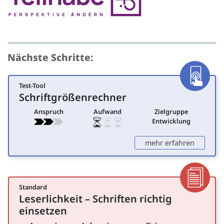
Nächste Schritte:
Test-Tool
App
Schriftgrößenrechner
für Entwicklung
Anspruch
Aufwand
Zielgruppe
Entwicklung
: Schrif
mehr erfahren
Standard
Dokumen
Leserlichkeit – Schriften richtig
für Öffentlichkeitsarbeit
einsetzen