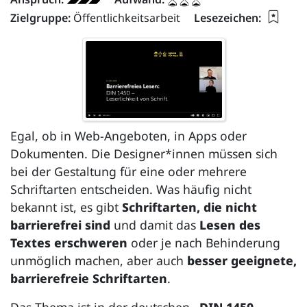
Lesez
Zielgruppe:
Öffentlichkeitsarbeit
Lesezeichen:
Egal, ob in Web-Angeboten, in Apps oder
Dokumenten. Die Designer*innen müssen sich
bei der Gestaltung für eine oder mehrere
Schriftarten entscheiden. Was häufig nicht
bekannt ist, es gibt
Schriftarten, die nicht
barrierefrei sind
und damit das
Lesen des
Textes erschweren
oder je nach Behinderung
unmöglich machen, aber auch
besser geeignete,
barrierefreie Schriftarten
.
Das Thema ist in der deutschen
„DIN 1450