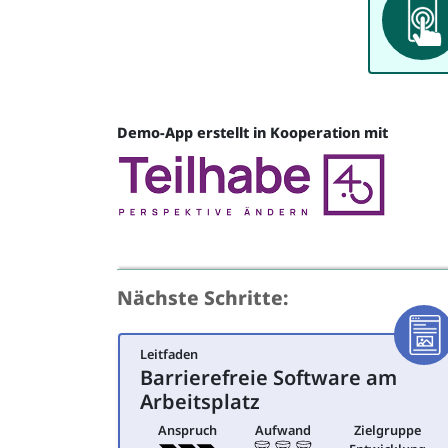
App
Demo-App erstellt in Kooperation mit
Quelle
Nächste Schritte:
Leitfaden
Artike
Barrierefreie Software am
für Entwicklung
Arbeitsplatz
Anspruch
Aufwand
Zielgruppe