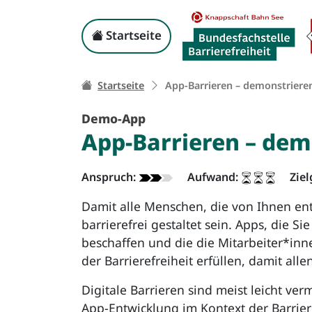
App-Barrieren – demo
Kopf-Navigation
Startseite
Ihr Weg zu dieser Sei
Startseite
App-Barrieren – demonstrier
Demo-App
App-Barrieren – de
App - Info:
Anspruch:
Aufwand:
Zie
Damit alle Menschen, die von Ihnen e
barrierefrei gestaltet sein. Apps, die 
beschaffen und die die Mitarbeiter*inne
der Barrierefreiheit erfüllen, damit all
Digitale Barrieren sind meist leicht ve
App-Entwicklung im Kontext der Barrier