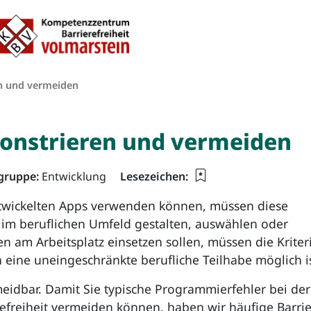
nstrieren und vermeid
Zum Inhalt springen
te:
en und vermeiden
monstrieren und vermeiden
Lesezeichen für die
lgruppe:
Entwicklung
Lesezeichen:
ntwickelten Apps verwenden können, müssen diese
Sie im beruflichen Umfeld gestalten, auswählen oder
n am Arbeitsplatz einsetzen sollen, müssen die Kriter
en eine uneingeschränkte berufliche Teilhabe möglich is
rmeidbar. Damit Sie typische Programmierfehler bei der
efreiheit vermeiden können, haben wir häufige Barri