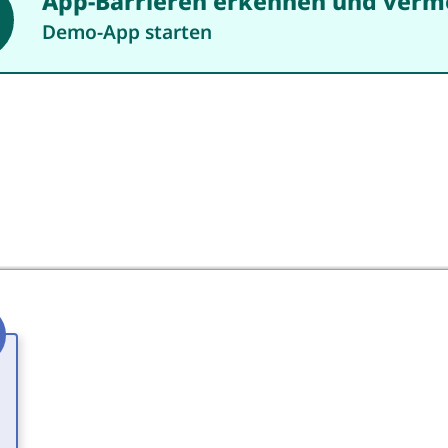
App-Barrieren erkennen und verm
Demo-App starten
l