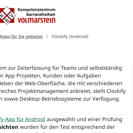
Zum Inhalt springen
te:
 Apps für Sie getestet
Clockify
(Android)
em zur Zeiterfassung für Teams und selbstständig
der App Projekten, Kunden oder Aufgaben
Neben der Web-Oberfläche, die mit verschiedenen
iches Projektmanagement anbietet, stellt Clockify
len sowie Desktop-Betriebssysteme zur Verfügung.
fy-App für Android
ausgewählt und einer Prüfung
sichten
wurden für den Test entsprechend der