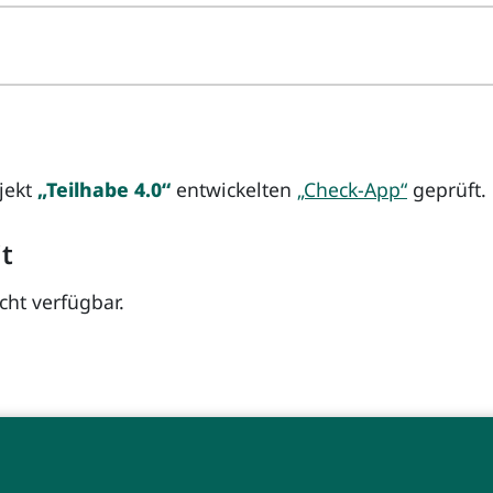
ojekt
„Teilhabe 4.0“
entwickelten
„Check-App“
geprüft.
it
icht verfügbar.