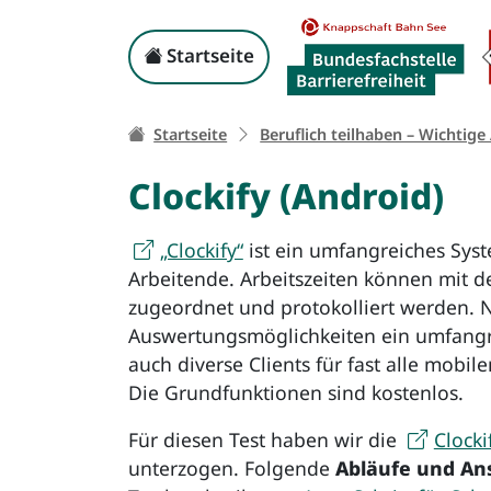
Clockify
(Android)
Kopf-Navigation
Startseite
Ihr Weg zu dieser Sei
Startseite
Beruflich teilhaben – Wichtige
Clockify
(Android)
„Clockify“
ist ein umfangreiches Syst
Arbeitende. Arbeitszeiten können mit 
zugeordnet und protokolliert werden. 
Auswertungsmöglichkeiten ein umfangre
auch diverse Clients für fast alle mobi
Die Grundfunktionen sind kostenlos.
Für diesen Test haben wir die
Clocki
unterzogen. Folgende
Abläufe und An