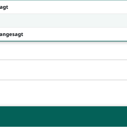
sagt
 angesagt