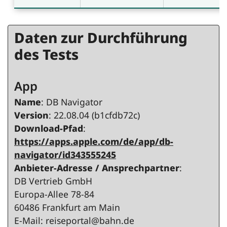
Daten zur Durchführung
des Tests
App
Name
: DB Navigator
Version
: 22.08.04 (b1cfdb72c)
Download-Pfad
:
https://apps.apple.com/de/app/db-
navigator/id343555245
Anbieter-Adresse / Ansprechpartner
:
DB Vertrieb GmbH
Europa-Allee 78-84
60486 Frankfurt am Main
E-Mail: reiseportal@bahn.de