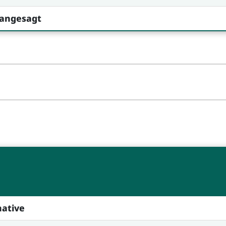
 angesagt
native