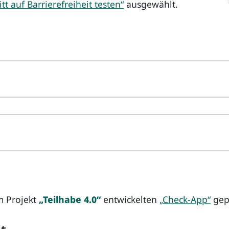
itt auf Barrierefreiheit testen“
ausgewählt.
m Projekt
„Teilhabe 4.0“
entwickelten
„Check-App“
gepr