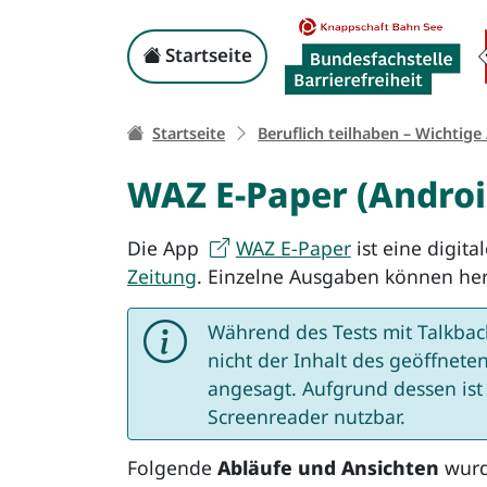
WAZ E-Paper (Android)
Kopf-Navigation
Startseite
Ihr Weg zu dieser Sei
Startseite
Beruflich teilhaben – Wichtige
WAZ E-Paper (Androi
Die App
WAZ E-Paper
ist eine digita
Zeitung
. Einzelne Ausgaben können he
Während des Tests mit Talkback
nicht der Inhalt des geöffneten
angesagt. Aufgrund dessen ist 
Screenreader nutzbar.
Folgende
Abläufe und Ansichten
wurd