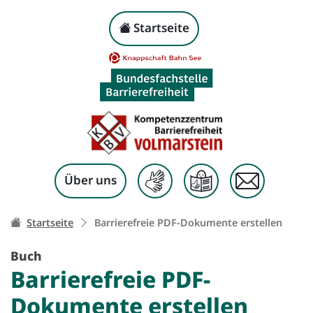
Barrierefreie PDF-Dok
Kopf-Navigation
Startseite
Zum Inhalt springen
Über uns
Ihr Weg zu dieser Seite:
Startseite
Barrierefreie PDF-Dokumente erstellen
Buch
Barrierefreie PDF-
Dokumente erstellen