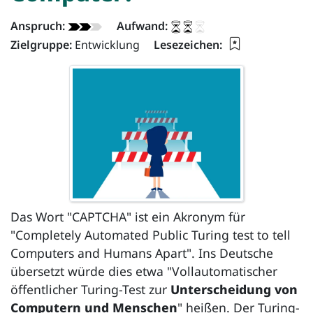
Artikel - Info:
Anspruch:
Aufwand:
Lesezeichen f
Zielgruppe:
Entwicklung
Lesezeichen:
Das Wort "
CAPTCHA
" ist ein Akronym für
"
Completely Automated Public Turing test to tell
Computers and Humans Apart
". Ins Deutsche
übersetzt würde dies etwa "Vollautomatischer
öffentlicher Turing-Test zur
Unterscheidung von
Computern und Menschen
" heißen. Der Turing-