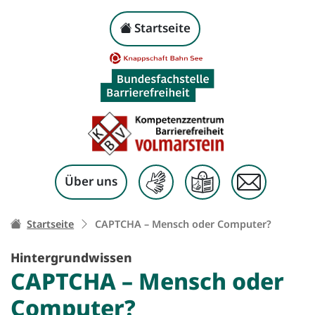
CAPTCHA
– Mensch od
Kopf-Navigation
Startseite
Zum Inhalt springen
Über uns
Ihr Weg zu dieser Seite:
Startseite
CAPTCHA
– Mensch oder Computer?
Hintergrundwissen
CAPTCHA
– Mensch oder
Computer?