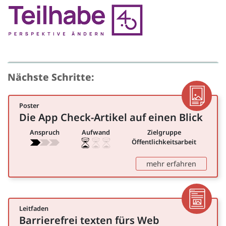
Quelle
Nächste Schritte:
Poster
Poster
Die App Check-Artikel auf einen Blick
für Öffentlichkeitsarbeit
Anspruch
Aufwand
Zielgruppe
Öffentlichkeitsarbeit
: Die App
mehr erfahren
Leitfaden
Artikel
Barrierefrei texten fürs Web
für Öffentlichkeitsarbeit