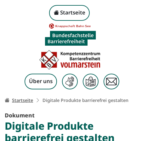
Digitale Produkte barr
Kopf-Navigation
Startseite
Zum Inhalt springen
Über uns
Ihr Weg zu dieser Seite:
Startseite
Digitale Produkte barrierefrei gestalten
Dokument
Digitale Produkte
barrierefrei gestalten