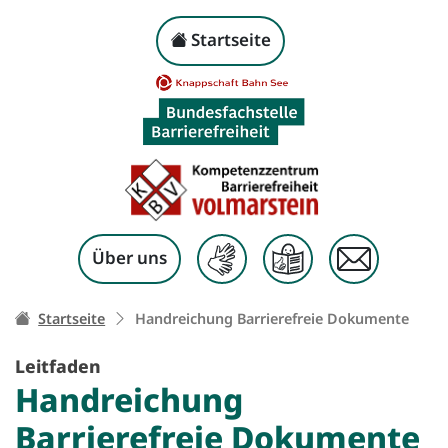
Handreichung Barrier
Kopf-Navigation
Startseite
Zum Inhalt springen
Über uns
Ihr Weg zu dieser Seite:
Startseite
Handreichung Barrierefreie Dokumente
Leitfaden
Handreichung
Barrierefreie Dokumente