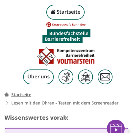
Lesen mit den Ohren -
Kopf-Navigation
Startseite
Zum Inhalt springen
Über uns
Ihr Weg zu dieser Seite:
Startseite
Lesen mit den Ohren - Testen mit dem Screenreader
Wissenswertes vorab: