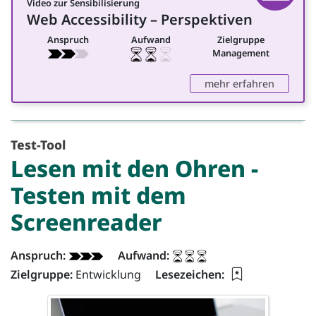
Video zur Sensibilisierung
Video
Web Accessibility
– Perspektiven
für Management
Anspruch
Aufwand
Zielgruppe
Management
:
Web Acc
mehr erfahren
Test-Tool
Lesen mit den Ohren -
Testen mit dem
Screenreader
App - Info:
Anspruch:
Aufwand:
Lesezeichen f
Zielgruppe:
Entwicklung
Lesezeichen: