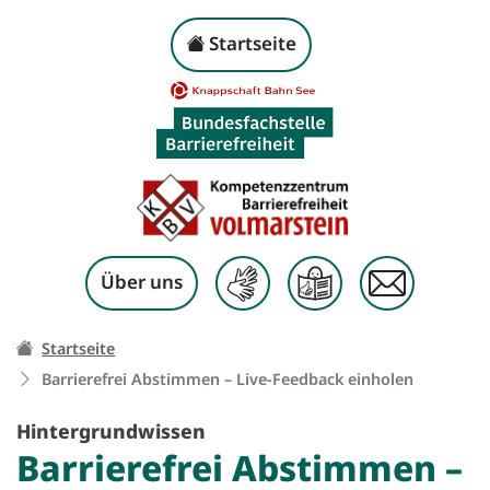
Barrierefrei Abstimm
Kopf-Navigation
Startseite
Zum Inhalt springen
Über uns
Ihr Weg zu dieser Seite:
Startseite
Barrierefrei Abstimmen –
Live-Feedback
einholen
Hintergrundwissen
Barrierefrei Abstimmen –