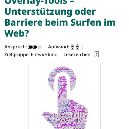
Overlay-Tools –
Unterstützung oder
Barriere beim Surfen im
Web?
Artikel - Info:
Anspruch:
Aufwand:
Lesezeichen f
Zielgruppe:
Entwicklung
Lesezeichen: