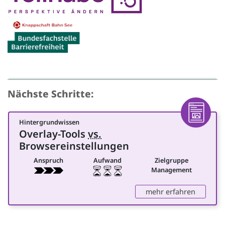
Nächste Schritte:
Hintergrundwissen
Artikel
Overlay-Tools
vs.
für Management
Browsereinstellungen
Anspruch
Aufwand
Zielgruppe
Management
: Overla
mehr erfahren