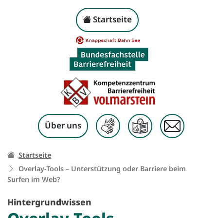
Overlay-Tools – Unter
Kopf-Navigation
Startseite
Zum Inhalt springen
Über uns
Ihr Weg zu dieser Seite:
Startseite
Overlay-Tools – Unterstützung oder Barriere beim
Surfen im Web?
Hintergrundwissen