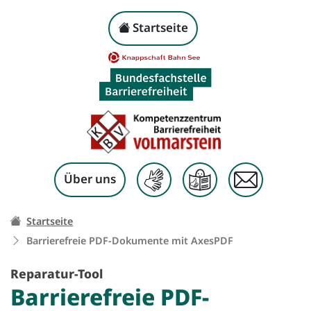
Barrierefreie PDF-Do
Kopf-Navigation
Startseite
Zum Inhalt springen
Über uns
Ihr Weg zu dieser Seite:
Startseite
Barrierefreie PDF-Dokumente mit
AxesPDF
Reparatur-Tool
Barrierefreie PDF-