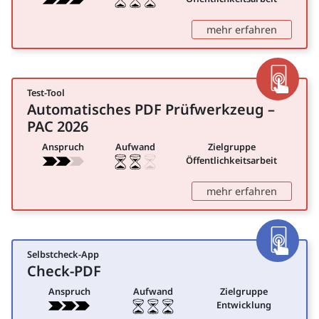
: Barrie
mehr erfahren
Test-Tool
App
Automatisches PDF Prüfwerkzeug –
für Öffentlichkeitsarbeit
PAC 2026
Anspruch
Aufwand
Zielgruppe
Öffentlichkeitsarbeit
: Automa
mehr erfahren
Selbstcheck-App
App
Check-PDF
für Entwicklung
Anspruch
Aufwand
Zielgruppe
Entwicklung