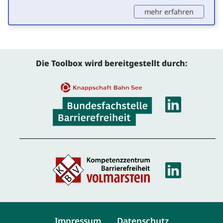
: Check-
mehr erfahren
Die Toolbox wird bereitgestellt durch:
Linke
Linke
Service-Navigation
Impressum
Datenschutz