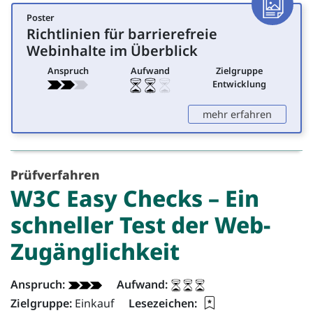
Poster
Poster
Richtlinien für barrierefreie
für Entwicklung
Webinhalte im Überblick
Anspruch
Aufwand
Zielgruppe
Entwicklung
: Richtli
mehr erfahren
Prüfverfahren
W3C
Easy Checks
– Ein
schneller Test der Web-
Zugänglichkeit
Dokument - Info:
Anspruch:
Aufwand:
Lesezeichen für di
Zielgruppe:
Einkauf
Lesezeichen: