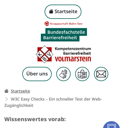
W3C
Easy Checks
– Ein
Kopf-Navigation
Startseite
Zum Inhalt springen
Über uns
Ihr Weg zu dieser Seite:
Startseite
W3C
Easy Checks
– Ein schneller Test der Web-
Zugänglichkeit
Wissenswertes vorab: