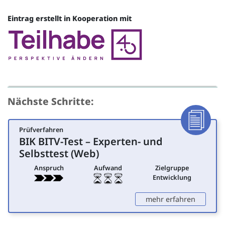
Eintrag erstellt in Kooperation mit
Quelle
Nächste Schritte:
Prüfverfahren
Dokumen
BIK BITV-Test – Experten- und
für Entwicklung
Selbsttest (Web)
Anspruch
Aufwand
Zielgruppe
Entwicklung
: BIK BI
mehr erfahren